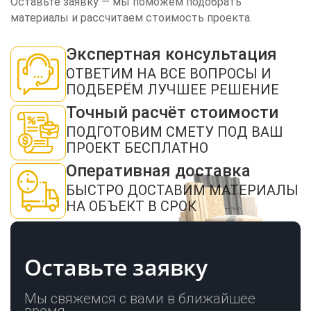
Оставьте заявку — мы поможем подобрать
материалы и рассчитаем стоимость проекта.
Экспертная консультация
ЗАКАЗАТЬ ЗВОНОК
ОТВЕТИМ НА ВСЕ ВОПРОСЫ И
ПОДБЕРЁМ ЛУЧШЕЕ РЕШЕНИЕ
Точный расчёт стоимости
ПОДГОТОВИМ СМЕТУ ПОД ВАШ
ПРОЕКТ БЕСПЛАТНО
Оперативная доставка
Нажимая кнопку "Отправить", я даю своё согласие на обработку моих
персональных данных в соответствии с ФЗ от 27.07.2006 № 152-ФЗ "О
БЫСТРО ДОСТАВИМ МАТЕРИАЛЫ
персональных данных", на условиях и для целей, определенных в
политикой
конфиденциальности
НА ОБЪЕКТ В СРОК
ОТПРАВИТЬ
Оставьте заявку
Мы свяжемся с вами в ближайшее
время