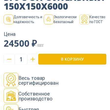
Пиломатериалы
150Х150Х6000
Долговечность и
Экологически
Качество
Декор
надёжность
безопасный
по ГОСТ
Цена
Изоляция
24500 ₽
/ШТ
1
Инструменты
В КОРЗИНУ
Продукция из
Весь товар
дерева
сертифицирован
Собственное
производство
Строительство
Быстрая