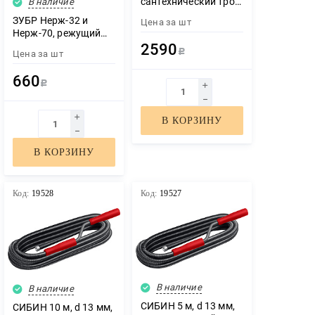
сантехнический трос
В наличие
(51913-15)
ЗУБР Нерж-32 и
Цена за
шт
Нерж-70, режущий
ролик для трубореза
2590
Р
Цена за
шт
(арт. 23832, 23867) ,
Профессионал
660
(23834)
Р
В КОРЗИНУ
В КОРЗИНУ
Код:
19528
Код:
19527
В наличие
В наличие
СИБИН 5 м, d 13 мм,
СИБИН 10 м, d 13 мм,