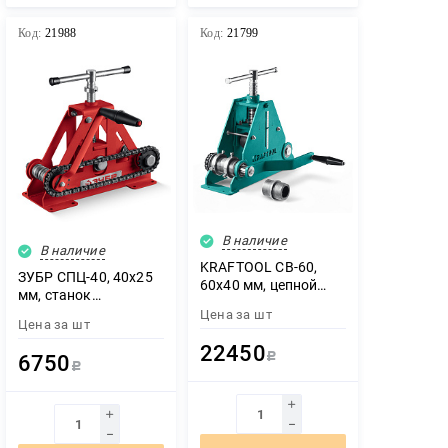
Код:
21988
Код:
21799
В наличие
В наличие
KRAFTOOL CB-60,
ЗУБР СПЦ-40, 40х25
60х40 мм, цепной
мм, станок
профилегибочный
профилегибочный
Цена за
шт
станок (23630-60)
Цена за
шт
цепной (23620-40)
22450
6750
Р
Р