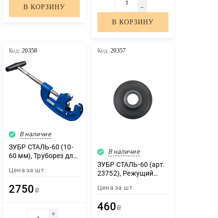
В КОРЗИНУ
В КОРЗИНУ
Код:
20358
Код:
20357
В наличие
ЗУБР СТАЛЬ-60 (10-
В наличие
60 мм), Труборез для
стали (23752)
ЗУБР СТАЛЬ-60 (арт.
Цена за
шт
23752), Режущий
ролик для трубореза
2750
Цена за
шт
(23750)
Р
460
Р