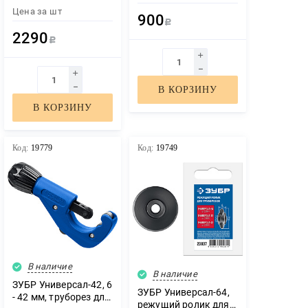
труборез для меди и
Цена за
шт
алюминия (23383)
900
Р
2290
Р
В КОРЗИНУ
В КОРЗИНУ
Код:
19779
Код:
19749
В наличие
В наличие
ЗУБР Универсал-42, 6
ЗУБР Универсал-64,
- 42 мм, труборез для
режущий ролик для