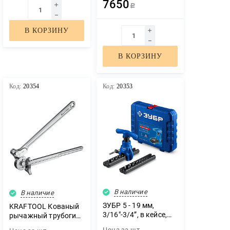
7650
Р
В КОРЗИНУ
В КОРЗИНУ
Код:
20354
Код:
20353
В наличие
В наличие
ЗУБР 5 - 19 мм,
KRAFTOOL Кованый
3/16″-3/4”, в кейсе,
рычажный трубогиб
эксцентриковая
для нержавеющей
Цена за
шт