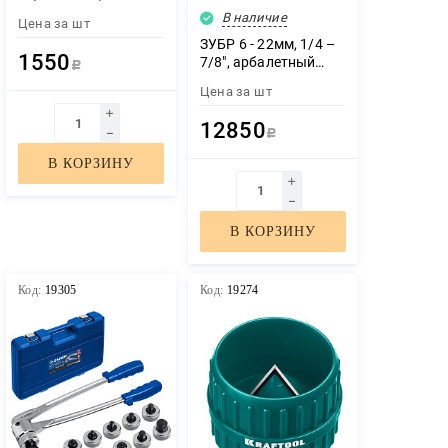
труборез для меди и
В наличие
Цена за
шт
алюминия (23382)
ЗУБР 6 - 22мм, 1/4 –
1550
7/8″, арбалетный
Р
трубогиб,
Цена за
шт
Профессионал
(23523)
12850
Р
В КОРЗИНУ
В КОРЗИНУ
Код:
19305
Код:
19274