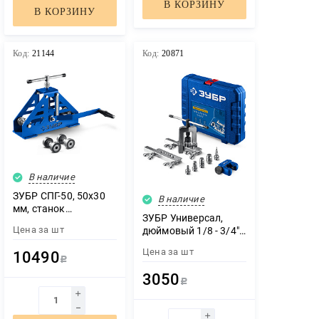
В КОРЗИНУ
В КОРЗИНУ
Код:
21144
Код:
20871
В наличие
ЗУБР СПГ-50, 50х30
В наличие
мм, станок
ЗУБР Универсал,
профилегибочный
Цена за
шт
дюймовый 1/8 - 3/4″,
прокатной,
в кейсе, набор для
Профессионал
Цена за
шт
10490
развальцовки и
(23620-50)
Р
резки (23615-H10)
3050
Р