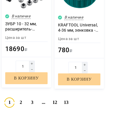
В наличие
В наличие
ЗУБР 10 - 32 мм,
KRAFTOOL Universal,
расширитель-
4-36 мм, зенковка -
калибратор для труб,
фаскосниматель для
Цена за
шт
Цена за
шт
Профессионал
зачистки и снятия
(23655)
внутренней и
18690
780
Р
внешней фасок
Р
(23795)
В КОРЗИНУ
В КОРЗИНУ
1
2
3
...
12
13