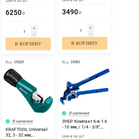
Цена за
шт
развальцовка,
стали (23508-10)
Профессионал
3490
6250
(23610)
Р
Р
В КОРЗИНУ
В КОРЗИНУ
Код:
19929
Код:
19903
В наличие
В наличие
ЗУБР Компакт 6-в-1 6
- 10 мм, / 1/4 - 3/8″,
KRAFTOOL Universal-
Компактный
32, 3 - 32 мм,
Цена за
шт
трубогиб (23525)