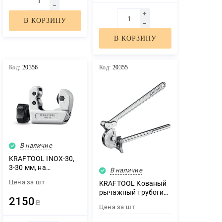
В КОРЗИНУ
В КОРЗИНУ
Код:
20356
Код:
20355
В наличие
KRAFTOOL INOX-30,
3-30 мм, на
В наличие
подшипниках,
Цена за
шт
KRAFTOOL Кованый
труборез для
рычажный трубогиб
нержавеющей стали
2150
для нержавеющей
(23932)
Р
Цена за
шт
стали (23508-12)