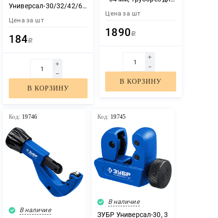
Универсал-30/32/42/64,
меди и алюминия,
Цена за
шт
режущий ролик для
Профессионал
Цена за
шт
трубореза (для арт.
(23864)
1890
23828, 23830, 23850,
Р
184
23864) (23831)
Р
В КОРЗИНУ
В КОРЗИНУ
Код:
19746
Код:
19745
В наличие
ЗАКАЗАТЬ ЗВОНОК
В наличие
ЗУБР Универсал-30, 3