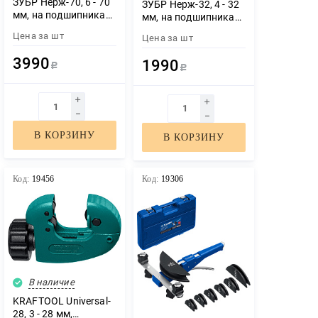
ЗУБР Нерж-70, 6 - 70
ЗУБР Нерж-32, 4 - 32
мм, на подшипниках,
мм, на подшипниках,
труборез для
труборез для
Цена за
шт
Цена за
шт
Нержавеющей стали,
нержавеющей стали,
Профессионал
Профессионал
3990
1990
(23867)
Р
(23832)
Р
В КОРЗИНУ
В КОРЗИНУ
Код:
19456
Код:
19306
В наличие
KRAFTOOL Universal-
28, 3 - 28 мм,