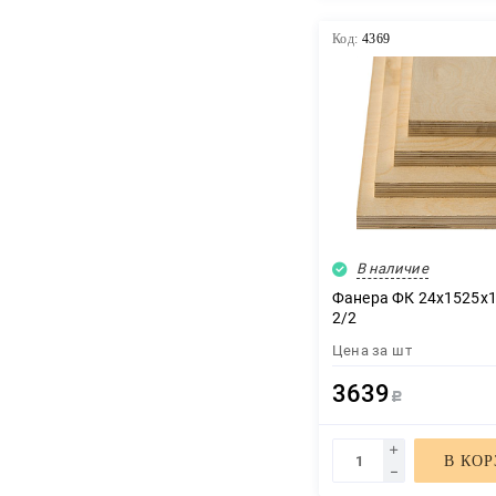
Код:
4369
В наличие
Фанера ФК 24х1525х1
2/2
Цена за
шт
3639
Р
В КО