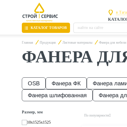
в Таг
КАТАЛО
в Рос
в Таг
КАТАЛОГ ТОВАРОВ
Главная
Продукция
Листовые материалы
Фанера для мебели
ФАНЕРА ДЛ
Листовые материалы
Утепление
OSB
Фанера ФК
Фанера лам
Фанера шлифованная
Фанера дл
Материалы для отделки
Размер, мм
По популярности
10х1525х1525
Пиломатериалы