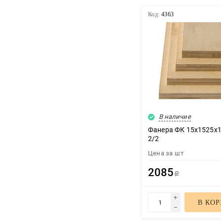
Код:
4363
В наличие
Фанера ФК 15х1525х1
2/2
Цена за
шт
2085
Р
В КО