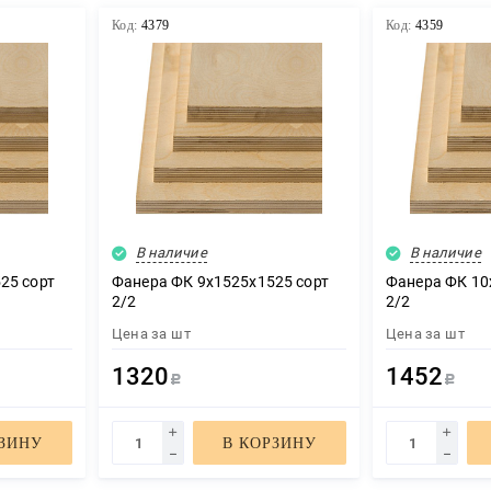
Код:
4379
Код:
4359
В наличие
В наличие
25 сорт
Фанера ФК 9х1525х1525 сорт
Фанера ФК 10
2/2
2/2
Цена за
шт
Цена за
шт
1320
1452
Р
Р
РЗИНУ
В КОРЗИНУ