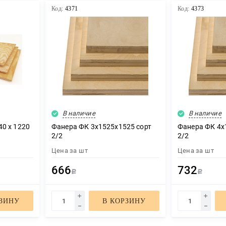
Код:
4371
Код:
4373
В наличие
В наличие
0 х 1220
Фанера ФК 3х1525х1525 сорт
Фанера ФК 4х
2/2
2/2
Цена за
шт
Цена за
шт
666
732
Р
Р
РЗИНУ
В КОРЗИНУ