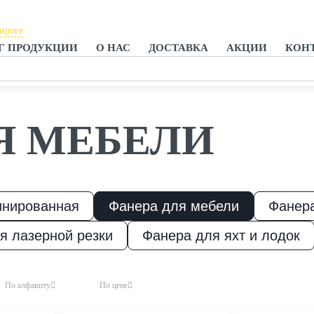
анроге
Г ПРОДУКЦИИ
О НАС
ДОСТАВКА
АКЦИИ
КОН
тове-на-Дону
анроге
Я МЕБЕЛИ
инированная
Фанера для мебели
Фанера
я лазерной резки
Фанера для яхт и лодок
По алфавиту
По цене