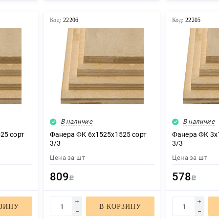
Код:
22206
Код:
22205
В наличие
В наличие
25 сорт
Фанера ФК 6х1525х1525 сорт
Фанера ФК 3х
3/3
3/3
Цена за
шт
Цена за
шт
809
578
Р
Р
РЗИНУ
В КОРЗИНУ