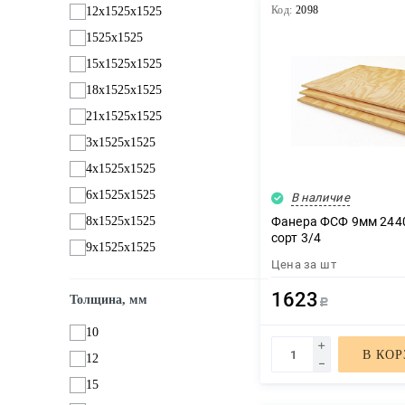
Код:
2098
12х1525х1525
1525х1525
Декор
15х1525х1525
18х1525х1525
21х1525х1525
Изоляция
3х1525х1525
4х1525х1525
6х1525х1525
В наличие
Инструменты
8х1525х1525
Фанера ФСФ 9мм 2440
сорт 3/4
9х1525х1525
Цена за
шт
Продукция из дерева
1623
Толщина, мм
Р
10
Строительство
В КО
12
15