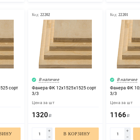
Код:
22202
Код:
22201
В наличие
В наличие
525 сорт
Фанера ФК 12х1525х1525 сорт
Фанера ФК 10
3/3
3/3
Цена за
шт
Цена за
шт
1320
1166
Р
Р
РЗИНУ
В КОРЗИНУ