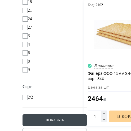
18
Код:
2102
21
24
27
3
4
6
8
В наличие
9
Фанера ФСФ 15мм 244
сорт 3/4
Сорт
Цена за
шт
2/2
2464
Р
В КО
ПОКАЗАТЬ