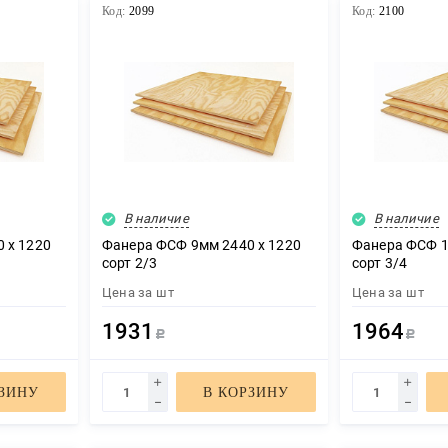
Код:
2099
Код:
2100
В наличие
В наличие
 х 1220
Фанера ФСФ 9мм 2440 х 1220
Фанера ФСФ 1
сорт 2/3
сорт 3/4
Цена за
шт
Цена за
шт
1931
1964
Р
Р
РЗИНУ
В КОРЗИНУ