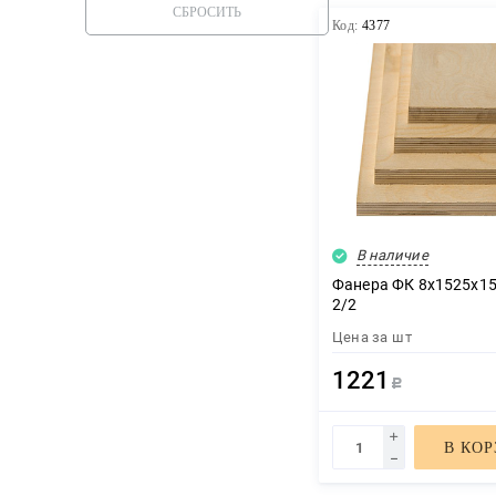
СБРОСИТЬ
Код:
4377
В наличие
Фанера ФК 8х1525х15
2/2
Цена за
шт
1221
Р
В КО