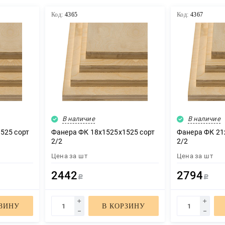
Код:
4365
Код:
4367
В наличие
В наличие
525 сорт
Фанера ФК 18х1525х1525 сорт
Фанера ФК 21
2/2
2/2
Цена за
шт
Цена за
шт
ЗАКАЗАТЬ ЗВОНОК
2442
2794
Р
Р
РЗИНУ
В КОРЗИНУ