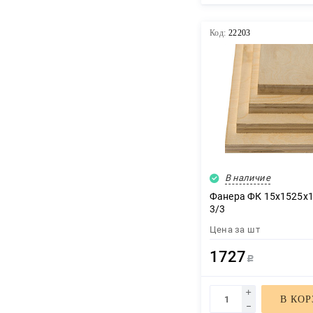
Код:
22203
В наличие
Фанера ФК 15х1525х1
3/3
Цена за
шт
1727
Р
В КО