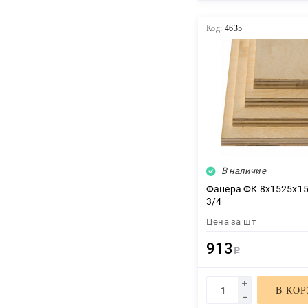
Код:
4635
В наличие
Фанера ФК 8х1525х15
3/4
Цена за
шт
913
Р
В КО