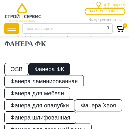
в Таганроге
ЗАКАЗАТЬ ЗВОНОК
в Ростове-на
в Таганроге
Вход / регистрация
0
Главная
Продукция
Листовые материалы
Фанера ФК
ФАНЕРА ФК
Листовые
материалы
OSB
Фанера ФК
Фанера ламинированная
Утепление
Фанера для мебели
Материалы для
Фанера для опалубки
Фанера Хвоя
отделки
Фанера шлифованная