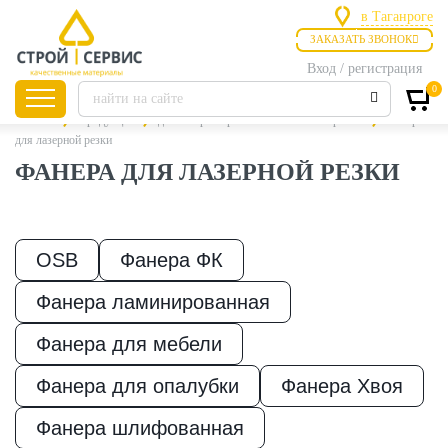
в Таганроге
ЗАКАЗАТЬ ЗВОНОК
в Ростове-на
в Таганроге
Вход / регистрация
0
Главная
Продукция
для лазерной резки
Листовые материалы
Фанера
для лазерной резки
ФАНЕРА ДЛЯ ЛАЗЕРНОЙ РЕЗКИ
Листовые
материалы
OSB
Фанера ФК
Утепление
Фанера ламинированная
Фанера для мебели
Материалы для
отделки
Фанера для опалубки
Фанера Хвоя
Фанера шлифованная