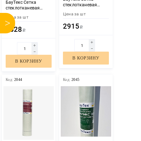
БауТекс Сетка
стеклотканевая
стеклотканевая
Крепикс 120гр 1300Н
Крепикс 165гр 2000Н
Цена за
шт
50м2
Цена за
шт
50м2
>
2915
3528
Р
Р
В КОРЗИНУ
В КОРЗИНУ
Код:
2044
Код:
2045