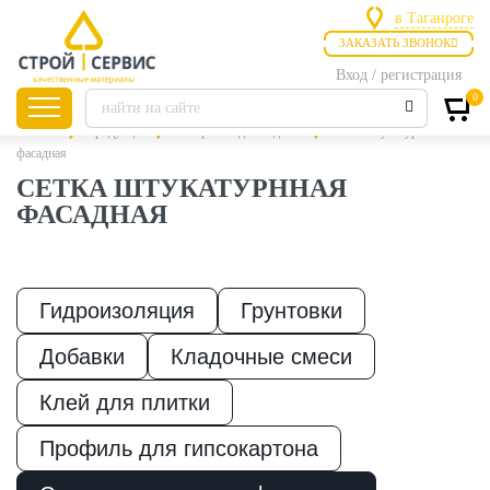
в Таганроге
ЗАКАЗАТЬ ЗВОНОК
в Ростове-на
в Таганроге
Вход / регистрация
0
Главная
Продукция
Материалы для отделки
Сетка штукатурнная
фасадная
СЕТКА ШТУКАТУРННАЯ
ФАСАДНАЯ
Листовые
материалы
Гидроизоляция
Грунтовки
Утепление
Добавки
Кладочные смеси
Материалы для
Клей для плитки
отделки
Профиль для гипсокартона