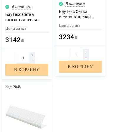
В наличие
В наличие
БауТекс Сетка
БауТекс Сетка
стеклотканевая
стеклотканевая
Крепикс 160гр 1800Н
Крепикс 145гр 1500Н
Цена за
шт
50м2
Цена за
шт
50м2
3234
3142
Р
Р
В КОРЗИНУ
В КОРЗИНУ
Код:
2046