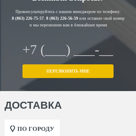
Проконсультируйтесь с нашим менеджером по телефону:
8 (863) 226-75-57
,
8 (863) 226-56-59
или оставьте свой номер
и мы перезвоним вам в ближайшее время
Нажимая кнопку "Отправить", я даю своё согласие на обработку моих
персональных данных в соответствии с ФЗ от 27.07.2006 № 152-ФЗ "О
персональных данных", на условиях и для целей, определенных в
политикой
конфиденциальности
ОТПРАВИТЬ
ДОСТАВКА
ПО ГОРОДУ