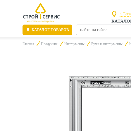
в Таг
КАТАЛО
в Рос
КАТАЛОГ ТОВАРОВ
в Таг
Главная
Продукция
Инструменты
Ручные инструменты
И
Листовые материалы
Утепление
Материалы для отделки
Пиломатериалы