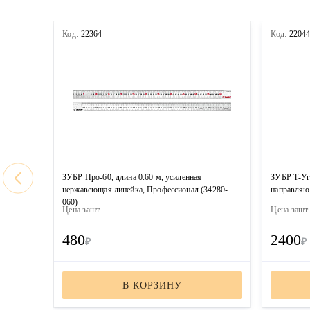
Код:
22364
Код:
2204
ЗУБР Про-60, длина 0.60 м, усиленная
ЗУБР Т-Уг
нержавеющая линейка, Профессионал (34280-
направляю
060)
Цена за
шт
Цена за
шт
480
2400
₽
₽
В КОРЗИНУ