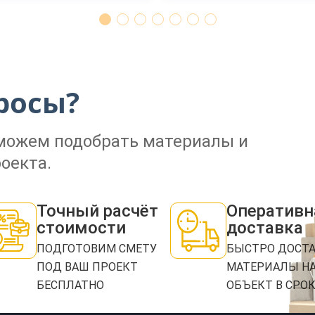
ЗАКАЗАТЬ ЗВОНОК
росы?
Нажимая кнопку "Отправить", я даю своё согласие на обработку моих персональных
данных в соответствии с ФЗ от 27.07.2006 № 152-ФЗ "О персональных данных", на
оможем подобрать материалы и
условиях и для целей, определенных в
политикой конфиденциальности
оекта.
ОТПРАВИТЬ
Точный расчёт
Оперативн
стоимости
доставка
ПОДГОТОВИМ СМЕТУ
БЫСТРО ДОСТ
ПОД ВАШ ПРОЕКТ
МАТЕРИАЛЫ Н
БЕСПЛАТНО
ОБЪЕКТ В СРО