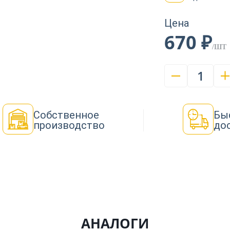
Цена
670 ₽
/ШТ
1
Собственное
Бы
производство
до
АНАЛОГИ