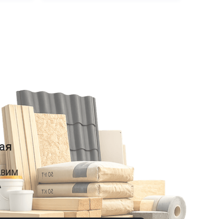
ая
АВИМ
А
К