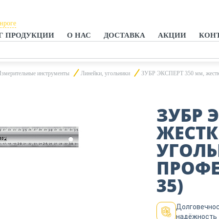
анроге
Г ПРОДУКЦИИ
О НАС
ДОСТАВКА
АКЦИИ
КОН
тове-на-Дону
анроге
змерительные инструменты
Линейки, угольники
ЗУБР ЭКСПЕРТ 350 мм, жестки
ЗУБР 
ЖЕСТК
УГОЛЬ
ПРОФЕ
35)
Долговечнос
надёжность