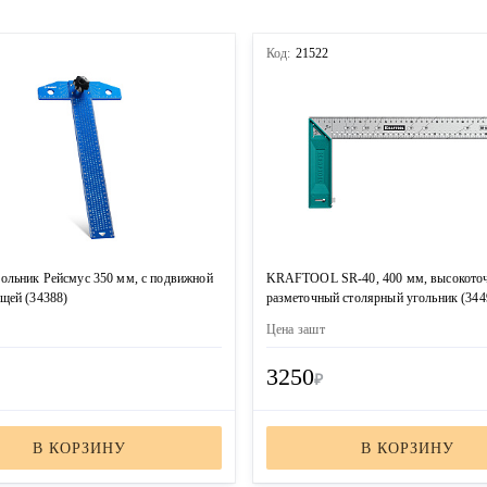
4
Код:
21522
ольник Рейсмус 350 мм, с подвижной
KRAFTOOL SR-40, 400 мм, высокото
щей (34388)
разметочный столярный угольник (344
Цена за
шт
3250
₽
В КОРЗИНУ
В КОРЗИНУ