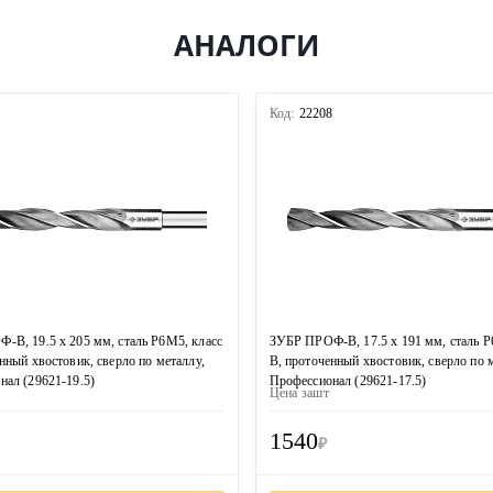
АНАЛОГИ
9
Код:
22208
-В, 19.5 х 205 мм, сталь Р6М5, класс
ЗУБР ПРОФ-В, 17.5 х 191 мм, сталь Р
нный хвостовик, сверло по металлу,
В, проточенный хвостовик, сверло по 
нал (29621-19.5)
Профессионал (29621-17.5)
Цена за
шт
1540
₽