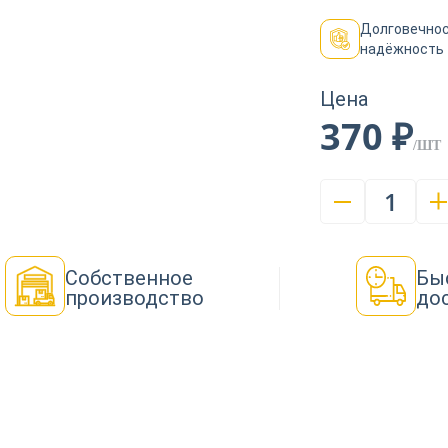
Долговечнос
надёжность
Цена
370 ₽
/ШТ
1
Собственное
Бы
производство
до