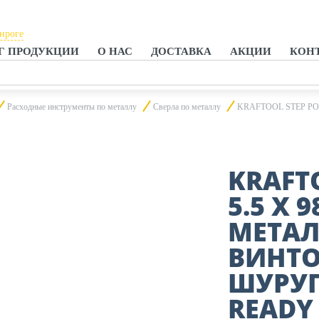
анроге
Г ПРОДУКЦИИ
О НАС
ДОСТАВКА
АКЦИИ
КОН
тове-на-Дону
анроге
Расходные инструменты по металлу
Сверла по металлу
KRAFTOOL STEP POINT,
KRAFTO
5.5 Х 
МЕТАЛ
ВИНТО
ШУРУП
READY 