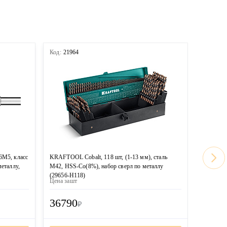
Код:
21964
Код:
219
6М5, класс
KRAFTOOL Cobalt, 118 шт, (1-13 мм), сталь
ЗУБР 91 ш
металлу,
М42, HSS-Co(8%), набор сверл по металлу
пласт.бок
(29656-H118)
Цена за
шт
Цена за
ш
36790
6220
₽