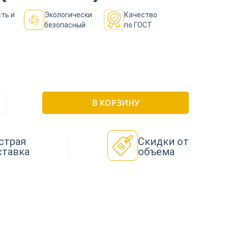
ть и
Экологически
Качество
безопасный
по ГОСТ
В КОРЗИНУ
страя
Скидки от
ставка
объёма