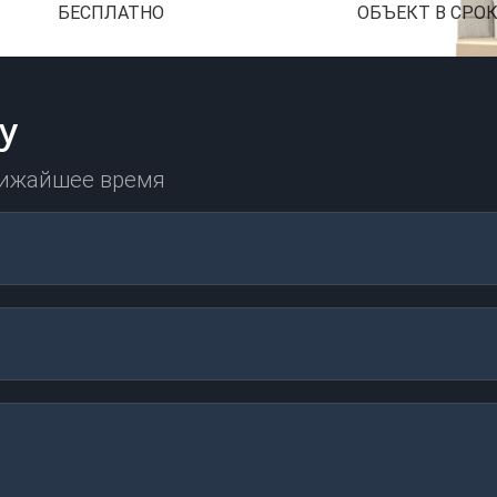
БЕСПЛАТНО
ОБЪЕКТ В СРО
у
лижайшее время