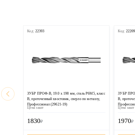
Код:
22393
Код:
2220
ЗУБР ПРОФ-В, 19.0 х 198 мм, сталь Р6М5, класс
ЗУБР ПРОФ
В, проточенный хвостовик, сверло по металлу,
В, проточе
Профессионал (29621-19)
Профессио
Цена за
шт
Цена за
шт
1830
1970
₽
₽