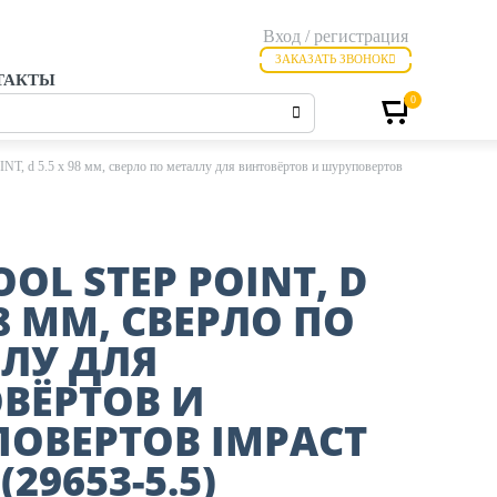
Вход / регистрация
ЗАКАЗАТЬ ЗВОНОК
ТАКТЫ
0
 d 5.5 х 98 мм, сверло по металлу для винтовёртов и шуруповертов
OL STEP POINT, D
98 ММ, СВЕРЛО ПО
ЛУ ДЛЯ
ВЁРТОВ И
ОВЕРТОВ IMPACT
(29653-5.5)