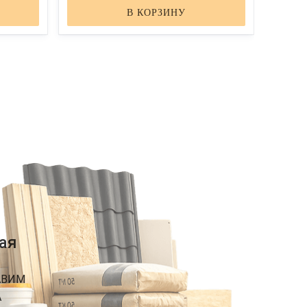
В КОРЗИНУ
ая
АВИМ
А