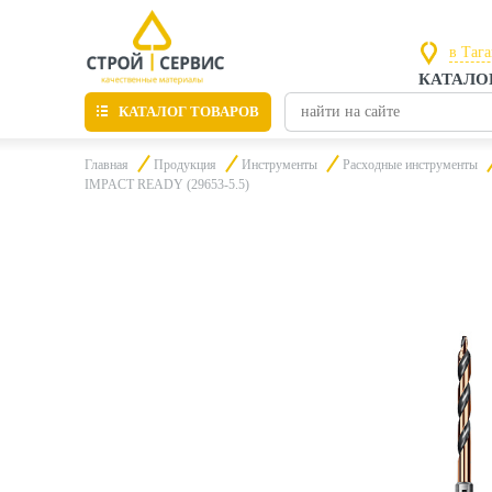
в Таг
КАТАЛО
в Рос
КАТАЛОГ ТОВАРОВ
в Таг
Главная
Продукция
Инструменты
Расходные инструменты
IMPACT READY (29653-5.5)
Листовые материалы
Утепление
Материалы для отделки
Пиломатериалы