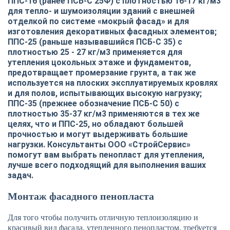
ППС-16 (ранее ПСБ-С 25Ф) с плотностью 16-17 кг/м3
для тепло- и шумоизоляции зданий с внешней
отделкой по системе «мокрый фасад» и для
изготовления декоративных фасадных элементов;
ППС-25 (раньше называвшийся ПСБ-С 35) с
плотностью 25 - 27 кг/м3 применяется для
утепления цокольных этаже и фундаментов,
предотвращает промерзание грунта, а так же
используется на плоских эксплуатируемых кровлях
и для полов, испытывающих высокую нагрузку;
ППС-35 (прежнее обозначение ПСБ-С 50) с
плотностью 35-37 кг/м3 применяются в тех же
целях, что и ППС-25, но обладают большей
прочностью и могут выдерживать большие
нагрузки. Консультанты ООО «СтройСервис»
помогут вам выбрать пенопласт для утепления,
лучше всего подходящий для выполнения ваших
задач.
Монтаж фасадного пенопласта
Для того чтобы получить отличную теплоизоляцию и
красивый вид фасада, утепленного пенопластом, требуется