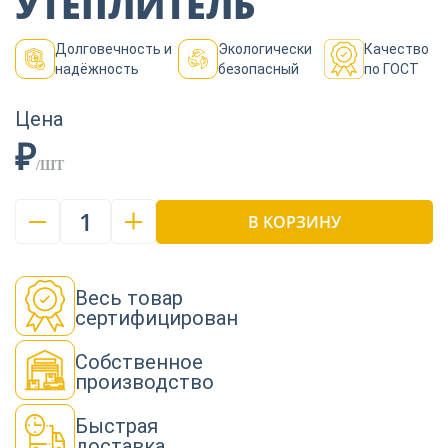
УТЕПЛИТЕЛЬ
Пиломатериалы
Долговечность и
Экологически
Качество
надёжность
безопасный
по ГОСТ
Декор
Цена
₽
Изоляция
/ШТ
1
В КОРЗИНУ
Инструменты
Весь товар
Продукция из
сертифицирован
дерева
Собственное
производство
Строительство
Быстрая
доставка