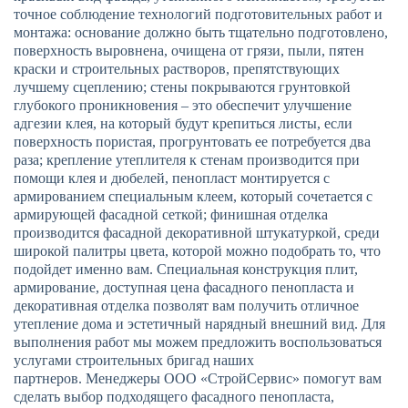
точное соблюдение технологий подготовительных работ и
монтажа: основание должно быть тщательно подготовлено,
поверхность выровнена, очищена от грязи, пыли, пятен
краски и строительных растворов, препятствующих
лучшему сцеплению; стены покрываются грунтовкой
глубокого проникновения – это обеспечит улучшение
адгезии клея, на который будут крепиться листы, если
поверхность пористая, прогрунтовать ее потребуется два
раза; крепление утеплителя к стенам производится при
помощи клея и дюбелей, пенопласт монтируется с
армированием специальным клеем, который сочетается с
ЗАКАЗАТЬ ЗВОНОК
армирующей фасадной сеткой; финишная отделка
производится фасадной декоративной штукатуркой, среди
широкой палитры цвета, которой можно подобрать то, что
подойдет именно вам. Специальная конструкция плит,
армирование, доступная цена фасадного пенопласта и
декоративная отделка позволят вам получить отличное
утепление дома и эстетичный нарядный внешний вид. Для
выполнения работ мы можем предложить воспользоваться
Нажимая кнопку "Отправить", я даю своё согласие на обработку моих
услугами строительных бригад наших
персональных данных в соответствии с ФЗ от 27.07.2006 № 152-ФЗ "О
партнеров. Менеджеры ООО «СтройСервис» помогут вам
персональных данных", на условиях и для целей, определенных в
политикой
конфиденциальности
сделать выбор подходящего фасадного пенопласта,