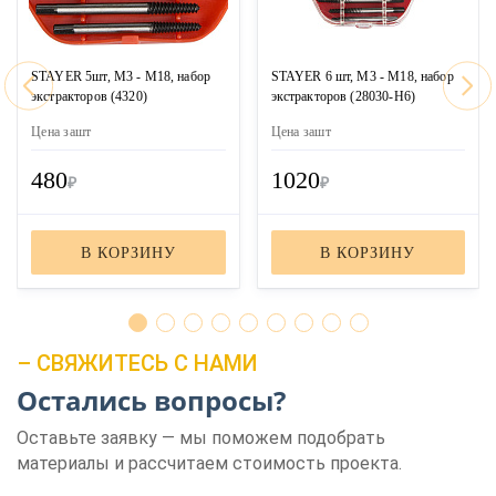
STAYER 5шт, М3 - М18, набор
STAYER 6 шт, М3 - М18, набор
экстракторов (4320)
экстракторов (28030-H6)
Цена за
шт
Цена за
шт
480
1020
₽
₽
В КОРЗИНУ
В КОРЗИНУ
ЗАКАЗАТЬ ЗВОНОК
– СВЯЖИТЕСЬ С НАМИ
Остались вопросы?
Оставьте заявку — мы поможем подобрать
материалы и рассчитаем стоимость проекта.
Нажимая кнопку "Отправить", я даю своё согласие на обработку моих