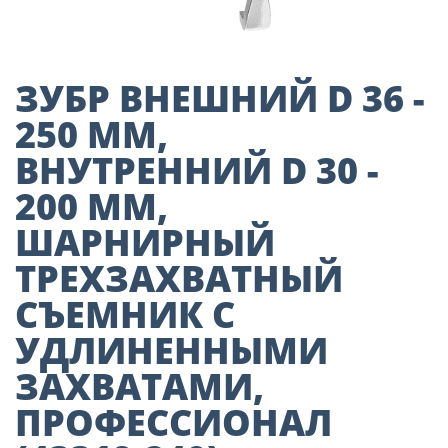
Пиломатериалы
Декор
ЗУБР ВНЕШНИЙ D 36 -
250 ММ,
ВНУТРЕННИЙ D 30 -
Изоляция
200 ММ,
ШАРНИРНЫЙ
Инструменты
ТРЕХЗАХВАТНЫЙ
СЪЕМНИК С
Продукция из
дерева
УДЛИНЕННЫМИ
ЗАХВАТАМИ,
Строительство
ПРОФЕССИОНАЛ