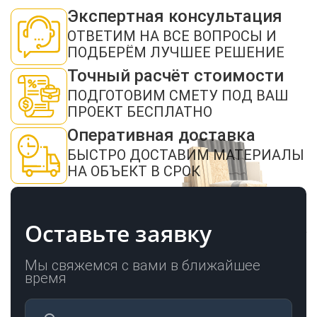
персональных данных в соответствии с ФЗ от 27.07.2006 № 152-ФЗ "О
Экспертная консультация
персональных данных", на условиях и для целей, определенных в
политикой
конфиденциальности
ОТВЕТИМ НА ВСЕ ВОПРОСЫ И
ПОДБЕРЁМ ЛУЧШЕЕ РЕШЕНИЕ
ОТПРАВИТЬ
Точный расчёт стоимости
ПОДГОТОВИМ СМЕТУ ПОД ВАШ
ПРОЕКТ БЕСПЛАТНО
Оперативная доставка
БЫСТРО ДОСТАВИМ МАТЕРИАЛЫ
НА ОБЪЕКТ В СРОК
Оставьте заявку
Мы свяжемся с вами в ближайшее
время