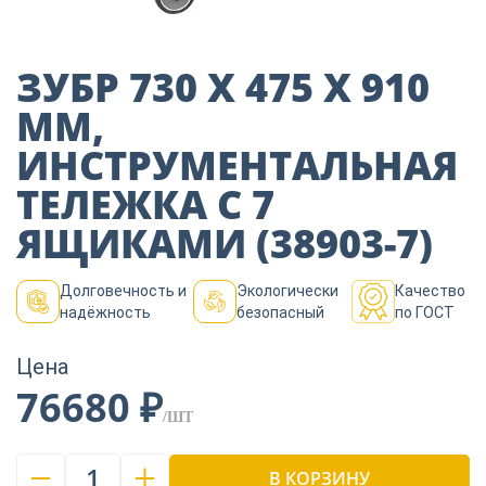
Пиломатериалы
ЗУБР 730 X 475 X 910
Декор
ММ,
ИНСТРУМЕНТАЛЬНАЯ
Изоляция
ТЕЛЕЖКА С 7
ЯЩИКАМИ (38903-7)
Инструменты
Долговечность и
Экологически
Качество
надёжность
безопасный
по ГОСТ
Продукция из
дерева
Цена
76680 ₽
/ШТ
Строительство
1
В КОРЗИНУ