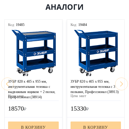
АНАЛОГИ
Код:
19485
Код:
19484
ЗУБР 820 х 405 х 955 мм,
ЗУБР 820 х 405 х 955 мм,
инструментальная тележка с
инструментальная тележка с 3
выдвижным ящиком + 2 полки,
полками, Профессионал (38913)
Цена за
шт
Цена за
шт
Профессионал (38914)
18570
15330
₽
₽
В КОРЗИНУ
В КОРЗИНУ