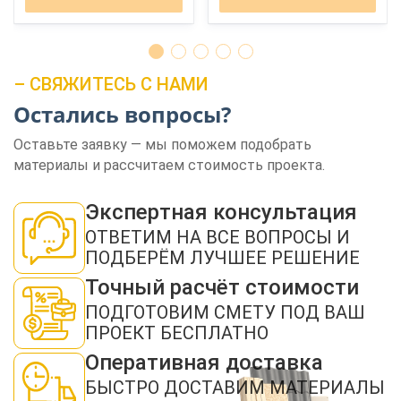
– СВЯЖИТЕСЬ С НАМИ
Остались вопросы?
Оставьте заявку — мы поможем подобрать
ЗАКАЗАТЬ ЗВОНОК
материалы и рассчитаем стоимость проекта.
Экспертная консультация
ОТВЕТИМ НА ВСЕ ВОПРОСЫ И
ПОДБЕРЁМ ЛУЧШЕЕ РЕШЕНИЕ
Точный расчёт стоимости
Нажимая кнопку "Отправить", я даю своё согласие на обработку моих
персональных данных в соответствии с ФЗ от 27.07.2006 № 152-ФЗ "О
ПОДГОТОВИМ СМЕТУ ПОД ВАШ
персональных данных", на условиях и для целей, определенных в
политикой
ПРОЕКТ БЕСПЛАТНО
конфиденциальности
Оперативная доставка
ОТПРАВИТЬ
БЫСТРО ДОСТАВИМ МАТЕРИАЛЫ