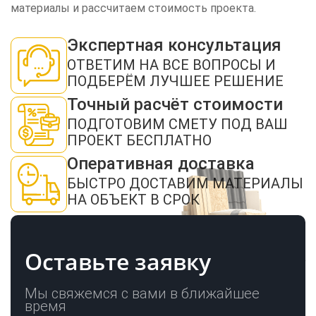
материалы и рассчитаем стоимость проекта.
Экспертная консультация
ОТВЕТИМ НА ВСЕ ВОПРОСЫ И
ПОДБЕРЁМ ЛУЧШЕЕ РЕШЕНИЕ
Точный расчёт стоимости
ПОДГОТОВИМ СМЕТУ ПОД ВАШ
ПРОЕКТ БЕСПЛАТНО
ЗАКАЗАТЬ ЗВОНОК
Оперативная доставка
БЫСТРО ДОСТАВИМ МАТЕРИАЛЫ
НА ОБЪЕКТ В СРОК
Оставьте заявку
Нажимая кнопку "Отправить", я даю своё согласие на обработку моих
персональных данных в соответствии с ФЗ от 27.07.2006 № 152-ФЗ "О
персональных данных", на условиях и для целей, определенных в
политикой
конфиденциальности
Мы свяжемся с вами в ближайшее
время
ОТПРАВИТЬ