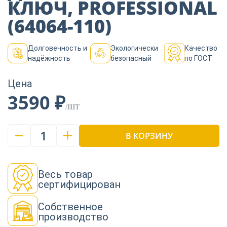
КЛЮЧ, PROFESSIONAL
Пиломатериалы
(64064-110)
Декор
Долговечность и
Экологически
Качество
надёжность
безопасный
по ГОСТ
Изоляция
Цена
3590 ₽
/ШТ
Инструменты
1
В КОРЗИНУ
Продукция из
дерева
Весь товар
сертифицирован
Строительство
Собственное
производство