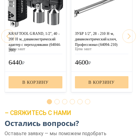
KRAFTOOL GRAND, 1/2″, 40 -
ЗУБР 1/2″, 28 - 210 Н·м,
200 Н·м, динамометрический
динамометрический ключ,
адаптер с переходниками (64044-
Профессионал (64094-210)
Цена за
шт
Цена за
шт
200)
6440
4600
₽
₽
В КОРЗИНУ
В КОРЗИНУ
– СВЯЖИТЕСЬ С НАМИ
Остались вопросы?
Оставьте заявку — мы поможем подобрать